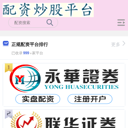
正规配资平台排行
更多
已收录
999
+家平台