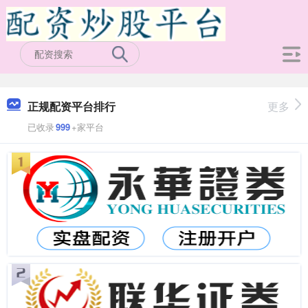
正规配资平台排行
更多
已收录
999
+家平台