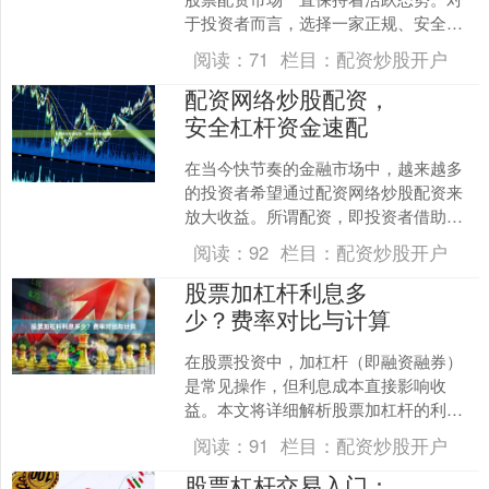
于投资者而言，选择一家正规、安全的
配资平台至关重要。本文将基于行业口
阅读：
71
栏目：
配资炒股开户
碑、合规资质、服务体验等....
配资网络炒股配资，
安全杠杆资金速配
在当今快节奏的金融市场中，越来越多
的投资者希望通过配资网络炒股配资来
放大收益。所谓配资，即投资者借助平
台提供的杠杆资金，以较少的自有资金
阅读：
92
栏目：
配资炒股开户
撬动更大的投资额度。然而....
股票加杠杆利息多
少？费率对比与计算
在股票投资中，加杠杆（即融资融券）
是常见操作，但利息成本直接影响收
益。本文将详细解析股票加杠杆的利息
计算方式、主流券商费率对比及注意事
阅读：
91
栏目：
配资炒股开户
项网上股票配资，帮助投资者....
股票杠杆交易入门：