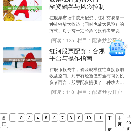
融资融券与风险控制
在股票市场中按周配资，杠杆交易是一
种能够放大收益（同时也放大风险）的
方式。对于有一定经验的投资者来说，
融资融券是最常见的杠杆交易工具。本
阅读：
125
栏目：
配资炒股开户
文将带你了解融资融券的基....
红河股票配资：合规
平台与操作指南
在股市投资中，资金规模往往直接影响
收益空间。对于有经验但资金有限的投
资者而言，股票配资提供了一种放大资
金、提升收益的可能。红河股票配资作
阅读：
110
栏目：
配资炒股开户
为市场关注度较高的配资服....
共
首
1
2
3
4
5
6
7
8
9
10
11
下
末
2
页
一
页
页
页