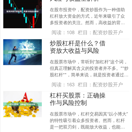
在股市投资中，配资炒股作为一种借助
杠杆放大资金的方式，近年来吸引了众
多投资者的关注。然而，高收益的背后
往往伴随着高风险。本文将从配资炒股
阅读：
108
栏目：
配资炒股开户
的基本概念、操作流程、收....
炒股杠杆是什么？借
资放大收益与风险
在股票市场中，常听到“加杠杆”这个词，
但真正理解其含义的投资者并不多。**炒
股杠杆**，简单来说，就是投资者通过借
入资金来放大自己的投资规模，从而在
阅读：
163
栏目：
配资炒股开户
股价上涨时获....
杠杆买股票：正确操
作与风险控制
在股票市场中，杠杆交易因其“以小博大”
的特性吸引着众多投资者。然而，杠杆
是一把双刃剑，既能放大收益，也能放