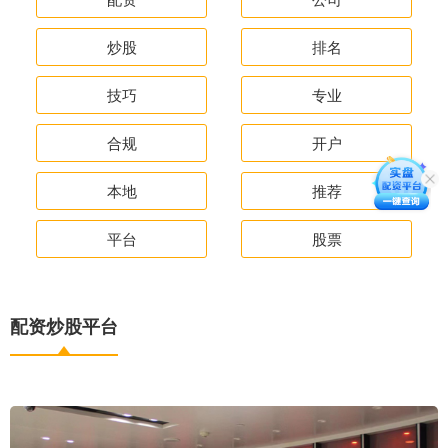
炒股
排名
技巧
专业
合规
开户
本地
推荐
平台
股票
配资炒股平台