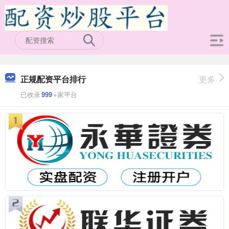
正规配资平台排行
更多
已收录
999
+家平台