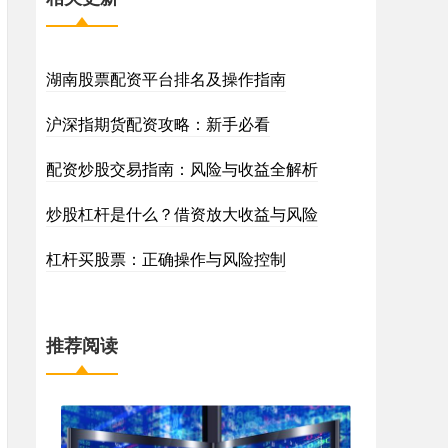
湖南股票配资平台排名及操作指南
沪深指期货配资攻略：新手必看
配资炒股交易指南：风险与收益全解析
炒股杠杆是什么？借资放大收益与风险
杠杆买股票：正确操作与风险控制
推荐阅读