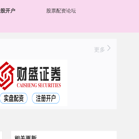
炒股开户
股票配资论坛
更多
相关更新