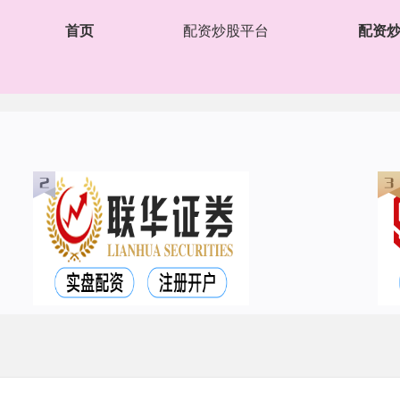
首页
配资炒股平台
配资