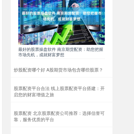
最好的股票操盘软件 南京期货配资：助您把握
市场先机，成就财富梦想
炒股配资哪个好 A股期货市场包含哪些股票？
股票配资平台合法 线上股票配资平台搭建：开
启您的财富增值之旅
股票配资 北京股票配资公司推荐：选择信誉可
靠，服务优质的平台