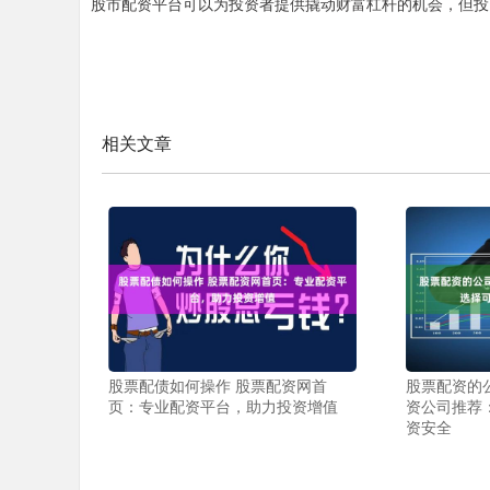
股市配资平台可以为投资者提供撬动财富杠杆的机会，但投
相关文章
股票配债如何操作 股票配资网首
股票配资的
页：专业配资平台，助力投资增值
资公司推荐
资安全