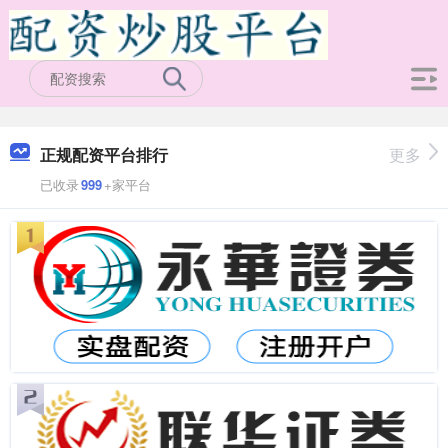
正规配资平台排行
更多
已收录
999
+家平台