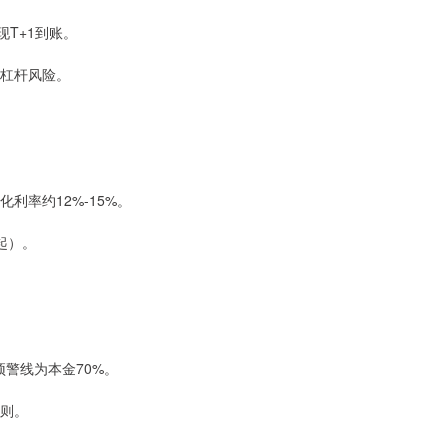
现T+1到账。
高杠杆风险。
化利率约12%-15%。
起）。
，预警线为本金70%。
规则。