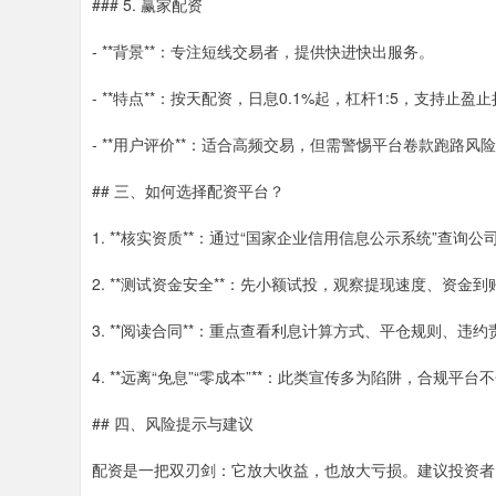
### 5. 赢家配资
- **背景**：专注短线交易者，提供快进快出服务。
- **特点**：按天配资，日息0.1%起，杠杆1:5，支持止
- **用户评价**：适合高频交易，但需警惕平台卷款跑路风
## 三、如何选择配资平台？
1. **核实资质**：通过“国家企业信用信息公示系统”查询
2. **测试资金安全**：先小额试投，观察提现速度、资金
3. **阅读合同**：重点查看利息计算方式、平仓规则、违
4. **远离“免息”“零成本”**：此类宣传多为陷阱，合规平
## 四、风险提示与建议
配资是一把双刃剑：它放大收益，也放大亏损。建议投资者