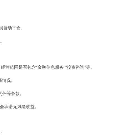
盈止损自动平仓。
险。
公司经营范围是否包含“金融信息服务”“投资咨询”等。
到账情况。
约责任等条款。
台不会承诺无风险收益。
：