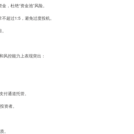
资金，杜绝“资金池”风险。
常不超过1:5，避免过度投机。
目。
体验和风控能力上表现突出：
三方支付通道托管。
线投资者。
资质。