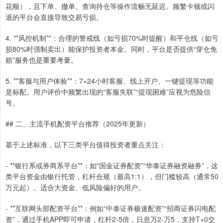
花顺），且下单、撤单、查询持仓等操作流畅无延迟。频繁卡顿或闪
退的平台会直接导致交易亏损。
4. **风控机制**：合理的警戒线（如亏损70%时提醒）和平仓线（如亏
损80%时强制卖出）能保护投资者本金。同时，平台是否提供“穿仓免
赔”服务也是重要考量。
5. **客服与用户体验**：7×24小时客服、线上开户、一键提现等功能
是标配。用户评价中频繁出现的“客服失联”“提现困难”应视为危险信
号。
## 二、主流手机配资平台推荐（2025年更新）
基于上述标准，以下三类平台值得投资者重点关注：
- **银行系或券商系平台**：如“国金证券配资”“华泰证券融资融券”，这
类平台资金由银行托管，杠杆合规（最高1:1），但门槛较高（通常50
万元起）。适合大资金、低风险偏好的用户。
- **互联网头部配资平台**：例如“中泰证券极速配资”“招商证券闪电配
资”，通过手机APP即可申请，杠杆2-5倍，日息万2-万5，支持T+0交