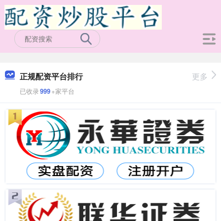
正规配资平台排行
更多
已收录
999
+家平台