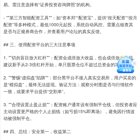
易。需注意选择有“证券投资咨询牌照”的机构。
- **第三方智能配资工具**：如“资本邦”“配资宝”，提供“按天配资”“按月
配资”等多种模式，最低1000元起投，系统自动风控。需重点核查其
是否与正规券商合作，并查看用户论坛的真实反馈。
## 三、使用配资平台的三大注意事项
1. **切勿盲目放大杠杆**：配资会成倍放大收益，也会成倍放大亏损。
建议新手从2-3倍杠杆开始，单只股票仓位不超过总资金的30%。
2. **警惕“虚拟盘”陷阱**：部分黑平台不接入真实交易所，用户买卖的
是“模拟盘”，最终无法提现。验证方法：观察分时图是否与行情软件
一致，或要求平台提供“交割单”。
3. **合理设置止盈止损**：配资账户通常设有强制平仓线，但投资者应
主动设置更严格的个人止损线（如亏损15%即离场），避免因行情波
动被强制平仓。
## 四、总结：安全第一，收益第二