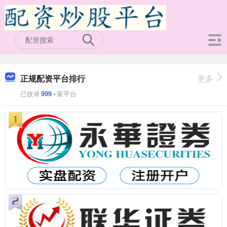
正规配资平台排行
更多
已收录
999
+家平台