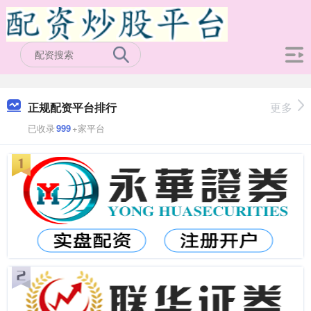
正规配资平台排行
更多
已收录
999
+家平台