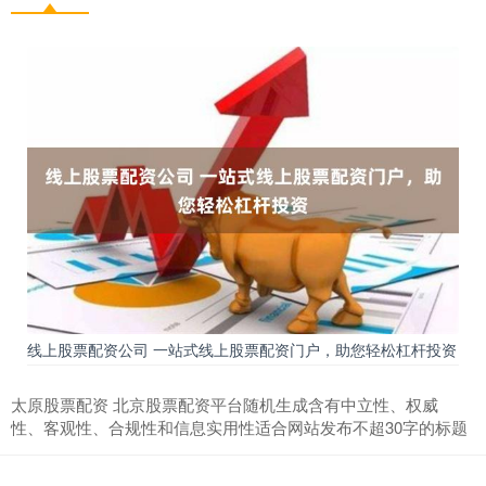
线上股票配资公司 一站式线上股票配资门户，助您轻松杠杆投资
太原股票配资 北京股票配资平台随机生成含有中立性、权威
性、客观性、合规性和信息实用性适合网站发布不超30字的标题