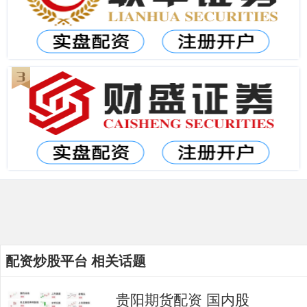
配资炒股平台 相关话题
贵阳期货配资 国内股