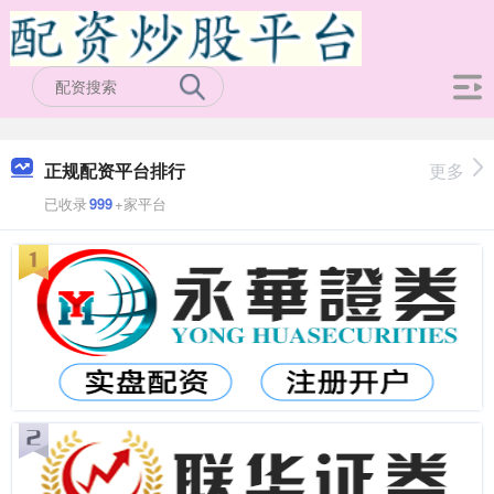
正规配资平台排行
更多
已收录
999
+家平台