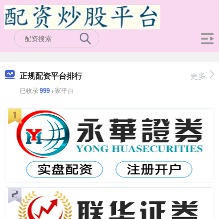
正规配资平台排行
更多
已收录
999
+家平台