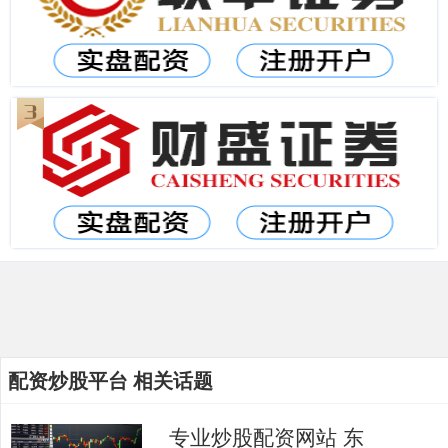
配资炒股平台 相关话题
专业炒股配资网站 东