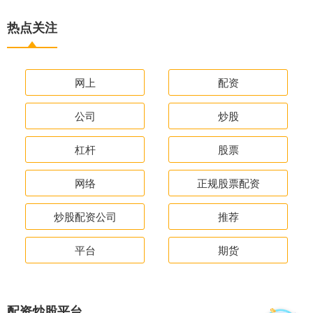
热点关注
网上
配资
公司
炒股
杠杆
股票
网络
正规股票配资
炒股配资公司
推荐
平台
期货
配资炒股平台